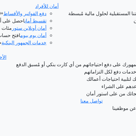
أمان للأفراد
نا المستقبلية لحلول مالية مُبسطة
دفع الفواتير والأقساط
+150 خدمات دفع من مكان واحد
ن
تقسيط أمان
احصل على أي
أمان أونلاين ستور
مئات ا
أمان يوم بيوم
افتح حساب 
خدمات الجمهور البنكية
خ
الأخ
هورك على دفع احتياجاتهم من أي كارت بنكي أو مُسبق الدفع
خدمات دفع لكل التزاماتهم
تلبية احتياجات أعمالك
عدهم على الشراء
اتك من على استور أمان
تواصل معنا
عن موظفينا