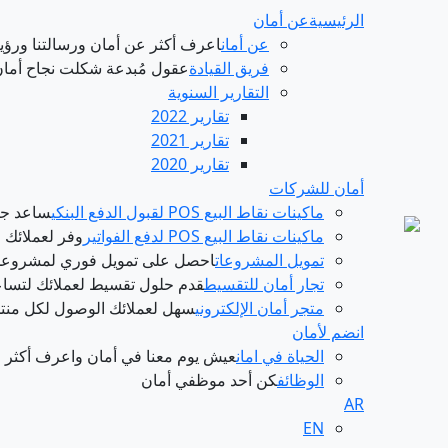
الرئيسية
عن أمان
عن أمان
اعرف أكثر عن أمان ورسالتنا ورؤيت
فريق القيادة
عقول مُبدعة شكلت نجاح أما
التقارير السنوية
تقارير 2022
تقارير 2021
تقارير 2020
أمان للشركات
ماكينات نقاط البيع POS لقبول الدفع البنكي
ساعد جم
ماكينات نقاط البيع POS لدفع الفواتير
وفر لعملائك 
تمويل المشروعات
احصل على تمويل فوري لمشروعك ل
تجار أمان للتقسيط
قدم حلول تقسيط لعملائك لتسا
متجر أمان الإلكتروني
سهل لعملائك الوصول لكل منتج
انضم لأمان
الحياة في امان
عيش يوم معنا في أمان واعرف أكثر 
الوظائف
كن أحد موظفي أمان
AR
EN